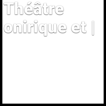
Théâtre
onirique et
|